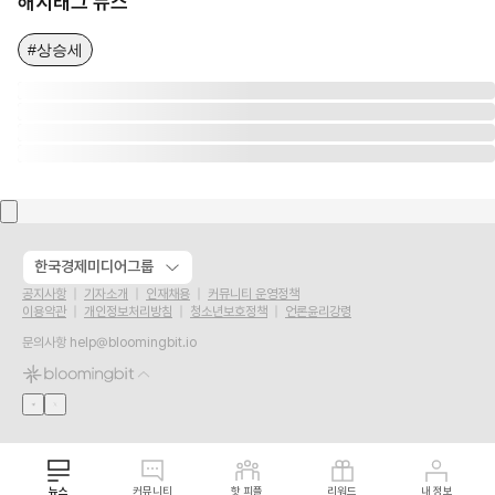
해시태그 뉴스
#상승세
한국경제미디어그룹
공지사항
기자소개
인재채용
커뮤니티 운영정책
이용약관
개인정보처리방침
청소년보호정책
언론윤리강령
문의사항
help@bloomingbit.io
뉴스
커뮤니티
핫 피플
리워드
내 정보