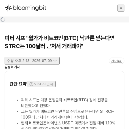
한국어
English
日本語
피터 시프 "월가가 비트코인(BTC) 낙관론 믿는다면
STRC는 100달러 근처서 거래돼야"
수정
오후 2:43 · 2026. 07. 09.
기사출처
김정호
기자
간단 요약
STAT AI 안내
피터 시프는 대형 은행들의
비트코인(BTC)
강세 전망을
비판했다고 전했다.
그는 월가가
비트코인
낙관론을 진심으로 믿는다면
STRC
는
100달러 근처에서 거래돼야 한다고 밝혔다.
현재
비트코인
은 바이낸스
USDT
마켓에서 전일 대비 1.19%
상승한 6만3000달러에 거래되고 있다고 전했다.