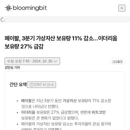
한국어
English
日本語
페이팔, 3분기 가상자산 보유량 11% 감소…이더리움
보유량 27% 급감
수정
오전 7:45 · 2024. 10. 30.
기사출처
강민승
기자
간단 요약
STAT AI 안내
페이팔
은 지난 3분기 동안
가상자산
보유량이 11% 감소한
것으로 나타났다 전했다.
이더리움
보유량은 27% 급감했으며, 반면에
비트코인
보유량은 큰 변화가 없었다고 밝혔다.
페이팔의 가상자산 보유량 감소는 투자자들의 관심 증가와
상반된 결과라고 설명했다.