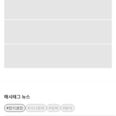
해시태그 뉴스
#인기코인
#거시경제
#정책
#분석