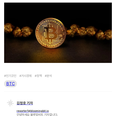
#인기코인
#거시경제
#정책
#분석
BTC
김정호 기자
reporter1@bloomingbit.io
안녕하세요 블루밍비트 기자입니다.