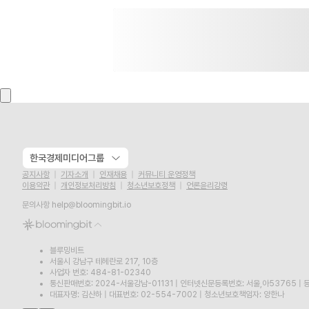
한국경제미디어그룹
공지사항
기자소개
인재채용
커뮤니티 운영정책
이용약관
개인정보처리방침
청소년보호정책
언론윤리강령
문의사항
help@bloomingbit.io
블루밍비트
서울시 강남구 테헤란로 217, 10층
사업자 번호: 484-81-02340
통신판매번호: 2024-서울강남-01131
|
인터넷신문등록번호: 서울,아53765
|
등
대표자명: 김산하
|
대표번호: 02-554-7002
|
청소년보호책임자: 양한나