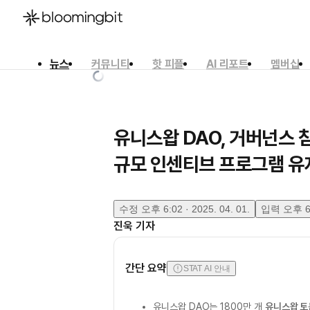
뉴스
커뮤니티
핫 피플
AI 리포트
멤버십
한국어
English
日本語
유니스왑 DAO, 거버넌스
규모 인센티브 프로그램 유
수정
오후 6:02 · 2025. 04. 01.
입력
오후 6:
진욱
기자
간단 요약
STAT AI 안내
유니스왑 DAO는 1800만 개
유니스왑 토