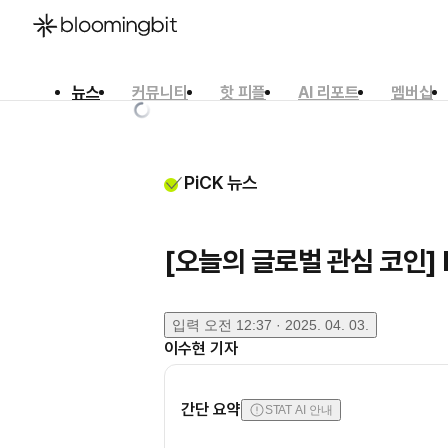
뉴스
커뮤니티
핫 피플
AI 리포트
멤버십
한국어
English
日本語
PiCK 뉴스
[오늘의 글로벌 관심 코인]
입력
오전 12:37 · 2025. 04. 03.
이수현
기자
간단 요약
STAT AI 안내