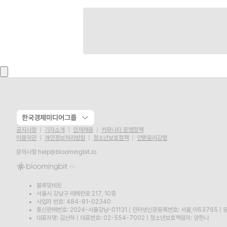
한국경제미디어그룹
공지사항
기자소개
인재채용
커뮤니티 운영정책
이용약관
개인정보처리방침
청소년보호정책
언론윤리강령
문의사항
help@bloomingbit.io
블루밍비트
서울시 강남구 테헤란로 217, 10층
사업자 번호: 484-81-02340
통신판매번호: 2024-서울강남-01131
|
인터넷신문등록번호: 서울,아53765
|
등
대표자명: 김산하
|
대표번호: 02-554-7002
|
청소년보호책임자: 양한나