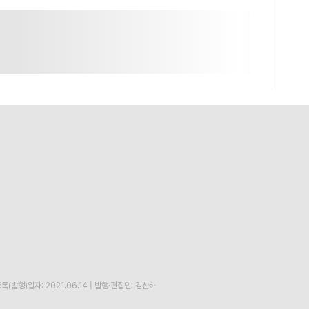
록(발행)일자: 2021.06.14
|
발행·편집인: 김산하