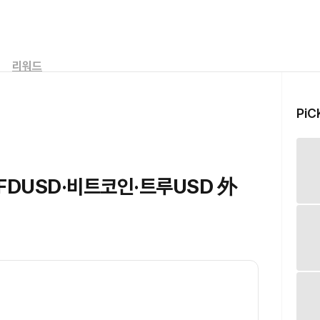
리워드
PiC
 FDUSD·비트코인·트루USD 外