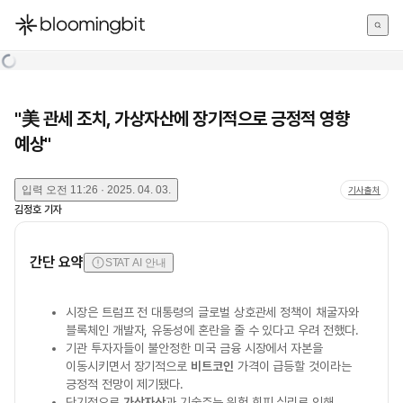
한국어
English
日本語
"美 관세 조치, 가상자산에 장기적으로 긍정적 영향
예상"
입력
오전 11:26 · 2025. 04. 03.
기사출처
김정호
기자
간단 요약
STAT AI 안내
시장은 트럼프 전 대통령의 글로벌 상호관세 정책이 채굴자와
블록체인 개발자, 유동성에 혼란을 줄 수 있다고 우려 전했다.
기관 투자자들이 불안정한 미국 금융 시장에서 자본을
이동시키면서 장기적으로
비트코인
가격이 급등할 것이라는
긍정적 전망이 제기됐다.
단기적으로
가상자산
과 기술주는 위험 회피 심리로 인해