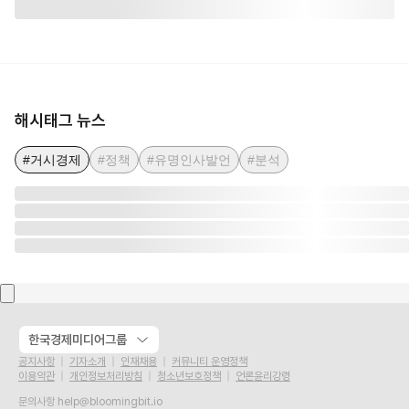
해시태그 뉴스
#거시경제
#정책
#유명인사발언
#분석
한국경제미디어그룹
공지사항
기자소개
인재채용
커뮤니티 운영정책
이용약관
개인정보처리방침
청소년보호정책
언론윤리강령
문의사항
help@bloomingbit.io