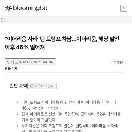
한국어
English
日本語
"이더리움 사라"던 트럼프 차남…이더리움, 해당 발언
이후 46% 떨어져
입력
오후 6:31 · 2025. 04. 06.
기사출처
진욱
기자
간단 요약
STAT AI 안내
에릭 트럼프의
이더리움
매수 발언 이후,
이더리움
가격이 약
46% 하락했다고 전했다.
현재
이더리움
은 전년 대비 52.53% 급락하며, 52주 최저가를
기록 중이라고 밝혔다.
투자자들은 에릭 트럼프의 발언에 실망하며,
이더리움
투자에
신중할 필요성을 느끼고 있다고 전했다.