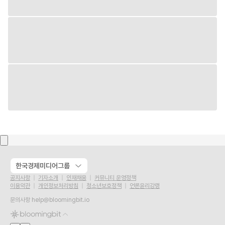
한국경제미디어그룹
공지사항
기자소개
인재채용
커뮤니티 운영정책
이용약관
개인정보처리방침
청소년보호정책
언론윤리강령
문의사항
help@bloomingbit.io