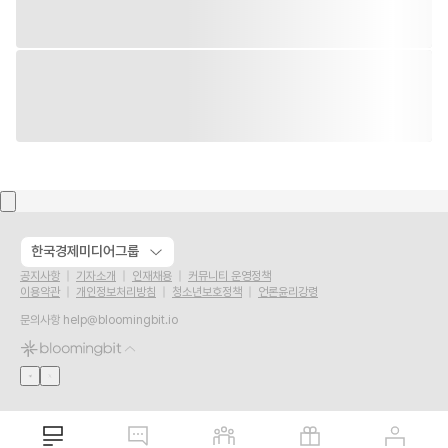
한국경제미디어그룹
공지사항
기자소개
인재채용
커뮤니티 운영정책
이용약관
개인정보처리방침
청소년보호정책
언론윤리강령
문의사항
help@bloomingbit.io