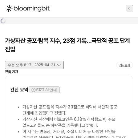
한국어
English
日本語
가상자산 공포·탐욕 지수, 23점 기록…극단적 공포 단계
진입
수정
오후 8:17 · 2025. 04. 21.
기사출처
진욱
기자
간단 요약
STAT AI 안내
가상자산 공포·탐욕 지수가
23점
으로 하락해 극단적 공포
단계에 진입했다고 전했다.
가상자산 시장에서
비트코인
은 6.18% 하락했으며, 주요
알트코인들도 큰 하락폭을 기록했다고 밝혔다.
이 지수는 변동성, 거래량, 소셜 미디어 등 다양한 요인을
기준으로 산출되며, 투자자들의 시장 심리를 반영하는 지표라고