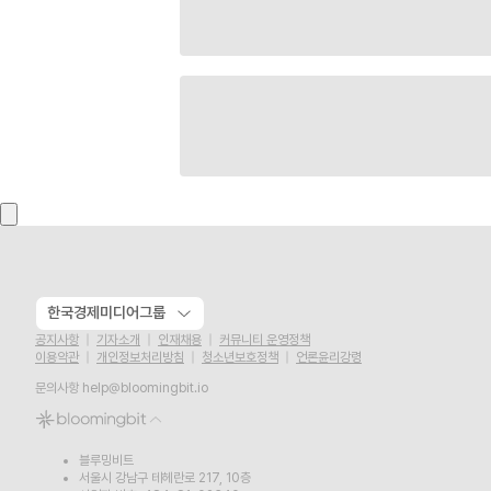
한국경제미디어그룹
공지사항
기자소개
인재채용
커뮤니티 운영정책
이용약관
개인정보처리방침
청소년보호정책
언론윤리강령
문의사항
help@bloomingbit.io
블루밍비트
서울시 강남구 테헤란로 217, 10층