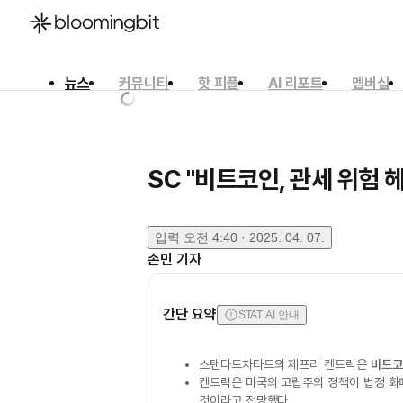
뉴스
커뮤니티
핫 피플
AI 리포트
멤버십
한국어
English
日本語
SC "비트코인, 관세 위험 
입력
오전 4:40 · 2025. 04. 07.
손민
기자
간단 요약
STAT AI 안내
스탠다드차타드의 제프리 켄드릭은
비트코
켄드릭은 미국의 고립주의 정책이 법정 화
것이라고 전망했다.