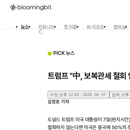
뉴스
커뮤니티
핫 피플
AI 리포트
멤버십
한국어
English
日本語
PiCK 뉴스
트럼프 "中, 보복관세 철회 
수정
오후 12:53 · 2025. 04. 07.
입력
오후 1
김정호
기자
도널드 트럼프 미국 대통령이 7일(현지시간)
철회하지 않는다면 미국은 중국에 50%의 