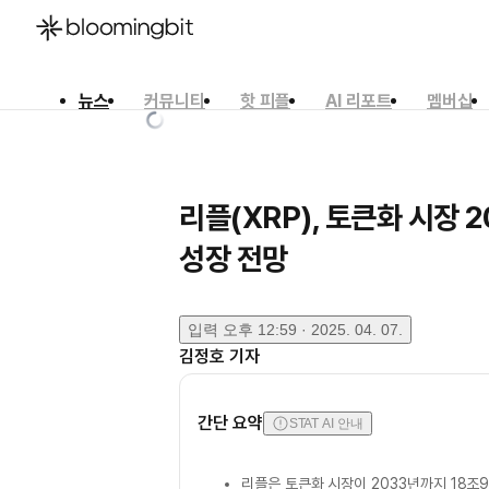
뉴스
커뮤니티
핫 피플
AI 리포트
멤버십
한국어
English
日本語
리플(XRP), 토큰화 시장 
성장 전망
입력
오후 12:59 · 2025. 04. 07.
김정호
기자
간단 요약
STAT AI 안내
리플은 토큰화 시장이 2033년까지 18조