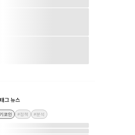
태그 뉴스
인기코인
#정책
#분석