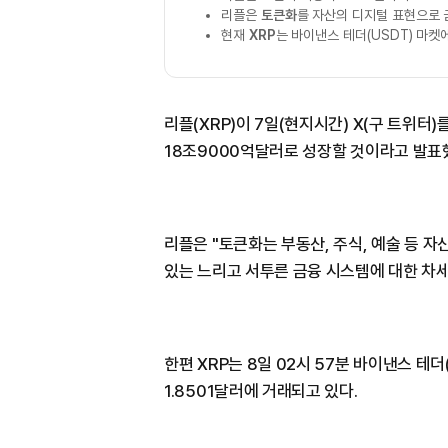
리플은
토큰화
를 자산의 디지털 표현으로 
현재
XRP
는 바이낸스 테더(USDT) 마켓에
리플(XRP)이 7일(현지시간) X(구 트위터
18조9000억달러로 성장할 것이라고 발표
리플은 "토큰화는 부동산, 주식, 예술 등 
있는 느리고 서투른 금융 시스템에 대한 차
한편 XRP는 8일 02시 57분 바이낸스 테더(
1.8501달러에 거래되고 있다.