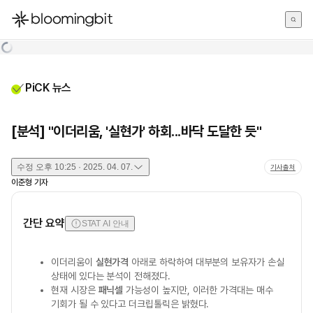
한국어
English
日本語
PiCK 뉴스
[분석] "이더리움, '실현가' 하회...바닥 도달한 듯"
수정
오후 10:25 · 2025. 04. 07.
기사출처
이준형
기자
간단 요약
STAT AI 안내
이더리움이
실현가격
아래로 하락하여 대부분의 보유자가 손실
상태에 있다는 분석이 전해졌다.
현재 시장은
패닉셀
가능성이 높지만, 이러한 가격대는 매수
기회가 될 수 있다고 더크립톨릭은 밝혔다.