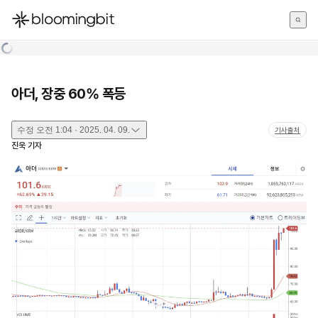
한국어
English
日本語
아더, 장중 60% 폭등
수정
오전 1:04 · 2025. 04. 09.
기사출처
진욱
기자