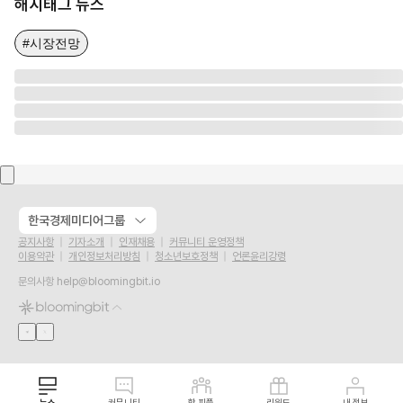
해시태그 뉴스
#시장전망
한국경제미디어그룹
공지사항
기자소개
인재채용
커뮤니티 운영정책
이용약관
개인정보처리방침
청소년보호정책
언론윤리강령
문의사항
help@bloomingbit.io
뉴스
커뮤니티
핫 피플
리워드
내 정보