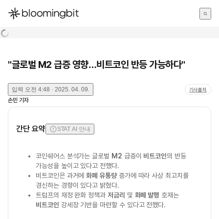
한국어
English
日本語
"글로벌 M2 급증 영향…비트코인 반등 가능하다"
입력
오전 4:48 · 2025. 04. 09.
기사출처
손민
기자
간단 요약
STAT AI 안내
코인쉐어스 분석가는 글로벌
M2
급증이
비트코인
의 반등
가능성을 높이고 있다고 전했다.
비트코인은 과거에
화폐 유통량
증가에 따라 사상 최고치를
경신하는 경향이 있다고 밝혔다.
트럼프의 재정 완화 정책과
저금리
및
화폐 발행
호재는
비트코인
강세장 기반을 마련할 수 있다고 전했다.