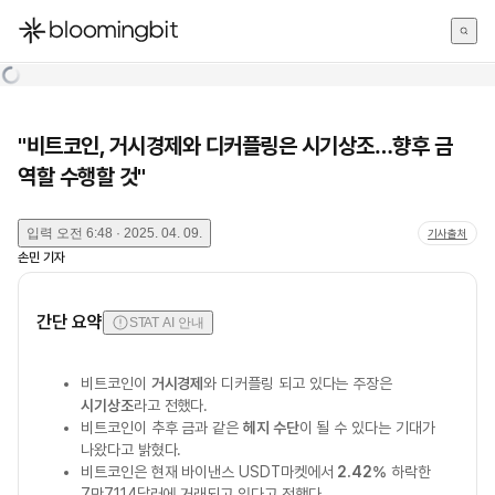
한국어
English
日本語
"비트코인, 거시경제와 디커플링은 시기상조…향후 금
역할 수행할 것"
입력
오전 6:48 · 2025. 04. 09.
기사출처
손민
기자
간단 요약
STAT AI 안내
비트코인이
거시경제
와 디커플링 되고 있다는 주장은
시기상조
라고 전했다.
비트코인이 추후 금과 같은
헤지 수단
이 될 수 있다는 기대가
나왔다고 밝혔다.
비트코인은 현재 바이낸스 USDT마켓에서
2.42%
하락한
7만7114달러에 거래되고 있다고 전했다.