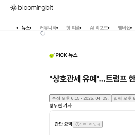
뉴스
커뮤니티
핫 피플
AI 리포트
멤버십
한국어
English
日本語
PiCK 뉴스
"상호관세 유예"...트럼프
수정
오후 6:15 · 2025. 04. 09.
입력
오후 6:
황두현
기자
간단 요약
STAT AI 안내