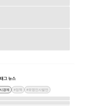
태그 뉴스
거시경제
#정책
#유명인사발언