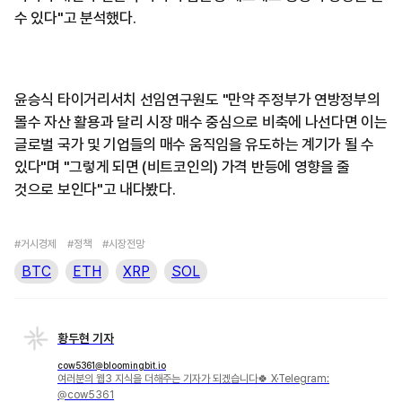
수 있다"고 분석했다.
윤승식 타이거리서치 선임연구원도 "만약 주정부가 연방정부의
몰수 자산 활용과 달리 시장 매수 중심으로 비축에 나선다면 이는
글로벌 국가 및 기업들의 매수 움직임을 유도하는 계기가 될 수
있다"며 "그렇게 되면 (비트코인의) 가격 반등에 영향을 줄
것으로 보인다"고 내다봤다.
#거시경제
#정책
#시장전망
BTC
ETH
XRP
SOL
황두현 기자
cow5361@bloomingbit.io
여러분의 웹3 지식을 더해주는 기자가 되겠습니다🍀 X·Telegram:
@cow5361