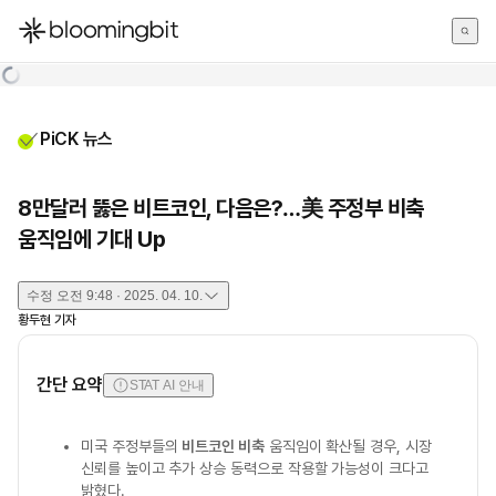
한국어
English
日本語
PiCK 뉴스
8만달러 뚫은 비트코인, 다음은?…美 주정부 비축
움직임에 기대 Up
수정
오전 9:48 · 2025. 04. 10.
황두현
기자
간단 요약
STAT AI 안내
미국 주정부들의
비트코인 비축
움직임이 확산될 경우, 시장
신뢰를 높이고 추가 상승 동력으로 작용할 가능성이 크다고
밝혔다.