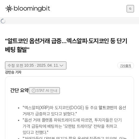
한국어
English
日本語
"알트코인 옵션거래 급증…엑스알피·도지코인 등 단기
베팅 활발"
수정
오전 10:35 · 2025. 04. 11.
기사출처
강민승
기자
간단 요약
STAT AI 안내
"엑스알피(XRP)와 도지코인(DOGE) 등 주요
알트코인
의 옵션
거래가 급증하고 있다고 밝혔다."
"옵션 거래 플랫폼 파워트레이드에 따르면, 투자자들은 단기
가격 급등락에 베팅하는 '모멘텀 트레이딩' 전략을 취하고
있다고 전했다."
"거래자들이 대부분 만기가 짧은 옵션에 집중하고 있으며, 이는