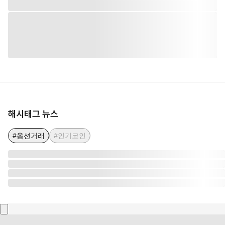
해시태그 뉴스
#옵션거래
#인기코인