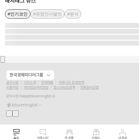
해시태그 뉴스
#인기코인
#유명인사발언
#분석
한국경제미디어그룹
공지사항
기자소개
인재채용
커뮤니티 운영정책
이용약관
개인정보처리방침
청소년보호정책
언론윤리강령
문의사항
help@bloomingbit.io
뉴스
커뮤니티
핫 피플
리워드
내 정보