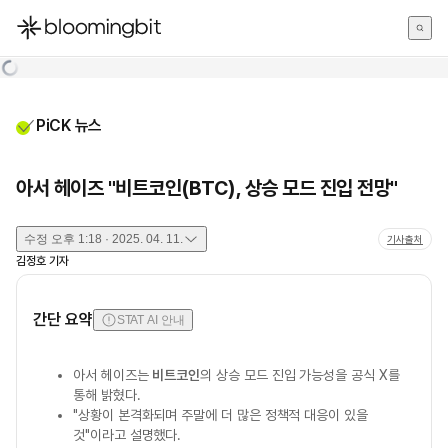
한국어
English
日本語
PiCK 뉴스
아서 헤이즈 "비트코인(BTC), 상승 모드 진입 전망"
수정
오후 1:18 · 2025. 04. 11.
기사출처
김정호
기자
간단 요약
STAT AI 안내
아서 헤이즈는
비트코인
의 상승 모드 진입 가능성을 공식 X를
통해 밝혔다.
"상황이 본격화되며 주말에 더 많은 정책적 대응이 있을
것"이라고 설명했다.