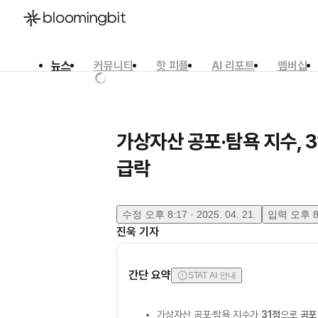
뉴스
커뮤니티
핫 피플
AI 리포트
멤버십
한국어
English
日本語
가상자산 공포·탐욕 지수, 
급락
수정
오후 8:17 · 2025. 04. 21.
입력
오후 8:
진욱
기자
간단 요약
STAT AI 안내
가상자산 공포·탐욕 지수가
31점
으로
공포