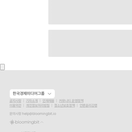
한국경제미디어그룹
공지사항
기자소개
인재채용
커뮤니티 운영정책
이용약관
개인정보처리방침
청소년보호정책
언론윤리강령
문의사항
help@bloomingbit.io