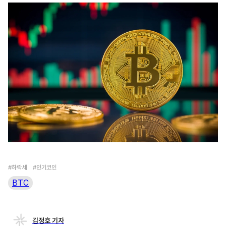
#하락세
#인기코인
BTC
김정호 기자