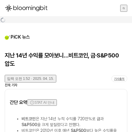
한국어
English
日本語
PiCK 뉴스
지난 14년 수익률 모아보니…비트코인, 금·S&P500
압도
입력
오전 1:52 · 2025. 04. 15.
기사출처
진욱
기자
간단 요약
STAT AI 안내
비트코인
은 지난 14년 누적 수익률 720만%로
금
과
S&P500
을 크게 앞질렀다고 전했다.
비트코인은 2010년 이후 매년
S&P500
보다 높은 수익률을