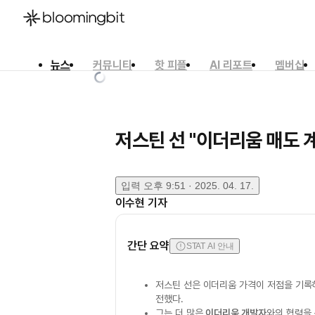
뉴스
커뮤니티
핫 피플
AI 리포트
멤버십
한국어
English
日本語
저스틴 선 "이더리움 매도 
입력
오후 9:51 · 2025. 04. 17.
이수현
기자
간단 요약
STAT AI 안내
저스틴 선은 이더리움 가격이 저점을 기록
전했다.
그는 더 많은
이더리움 개발자
와의 협력을