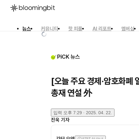
뉴스
커뮤니티
핫 피플
AI 리포트
멤버십
한국어
English
日本語
PiCK 뉴스
[오늘 주요 경제·암호화폐 
총재 연설 外
입력
오후 7:29 · 2025. 04. 22.
진욱
기자
간단 요약