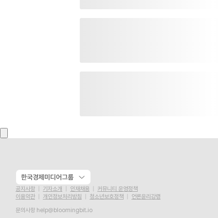
한국경제미디어그룹
공지사항
기자소개
인재채용
커뮤니티 운영정책
이용약관
개인정보처리방침
청소년보호정책
언론윤리강령
문의사항
help@bloomingbit.io