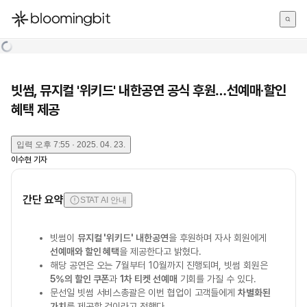
한국어
English
日本語
빗썸, 뮤지컬 '위키드' 내한공연 공식 후원…선예매·할인
혜택 제공
입력
오후 7:55 · 2025. 04. 23.
이수현
기자
간단 요약
STAT AI 안내
빗썸이
뮤지컬 '위키드' 내한공연
을 후원하며 자사 회원에게
선예매와 할인 혜택
을 제공한다고 밝혔다.
해당 공연은 오는 7월부터 10월까지 진행되며, 빗썸 회원은
5%의 할인 쿠폰
과
1차 티켓 선예매
기회를 가질 수 있다.
문선일 빗썸 서비스총괄은 이번 협업이 고객들에게
차별화된
가치
를 제공할 것이라고 전했다.