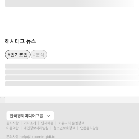
해시태그 뉴스
#인기코인
#분석
한국경제미디어그룹
공지사항
기자소개
인재채용
커뮤니티 운영정책
이용약관
개인정보처리방침
청소년보호정책
언론윤리강령
문의사항
help@bloomingbit.io