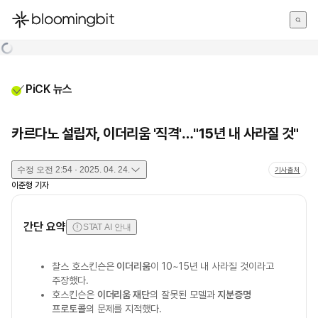
한국어
English
日本語
PiCK 뉴스
카르다노 설립자, 이더리움 '직격'…"15년 내 사라질 것"
수정
오전 2:54 · 2025. 04. 24.
기사출처
이준형
기자
간단 요약
STAT AI 안내
찰스 호스킨슨은
이더리움
이 10~15년 내 사라질 것이라고
주장했다.
호스킨슨은
이더리움 재단
의 잘못된 모델과
지분증명
프로토콜
의 문제를 지적했다.