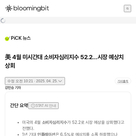
한국어
English
日本語
PiCK 뉴스
美 4월 미시간대 소비자심리지수 52.2…시장 예상치
상회
수정
오전 10:21 · 2025. 04. 25.
기사출처
강민승
기자
간단 요약
STAT AI 안내
미국의 4월
소비자심리지수
가 52.2로 시장 예상을 상회했다고
전했다.
1년 기대
인플레이션
은 6.5%로 예상치를 소폭 하회했으나