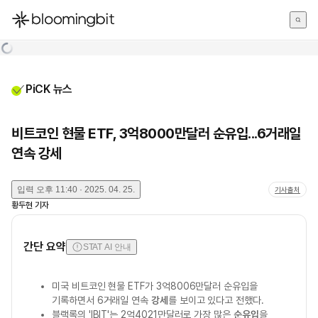
한국어
English
日本語
PiCK 뉴스
비트코인 현물 ETF, 3억8000만달러 순유입...6거래일
연속 강세
입력
오후 11:40 · 2025. 04. 25.
기사출처
황두현
기자
간단 요약
STAT AI 안내
미국 비트코인 현물 ETF가 3억8006만달러 순유입을
기록하면서 6거래일 연속
강세
를 보이고 있다고 전했다.
블랙록의 'IBIT'는 2억4021만달러로 가장 많은
순유입
을