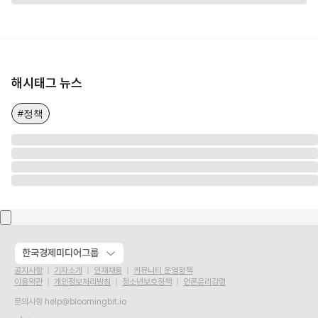
해시태그 뉴스
#정책
한국경제미디어그룹
공지사항
기자소개
인재채용
커뮤니티 운영정책
이용약관
개인정보처리방침
청소년보호정책
언론윤리강령
문의사항
help@bloomingbit.io