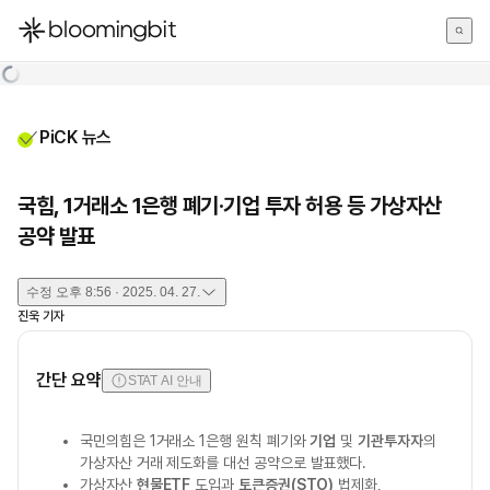
한국어
English
日本語
PiCK 뉴스
국힘, 1거래소 1은행 폐기·기업 투자 허용 등 가상자산
공약 발표
수정
오후 8:56 · 2025. 04. 27.
진욱
기자
간단 요약
STAT AI 안내
국민의힘은 1거래소 1은행 원칙 폐기와
기업
및
기관투자자
의
가상자산 거래 제도화를 대선 공약으로 발표했다.
가상자산
현물ETF
도입과
토큰증권(STO)
법제화,