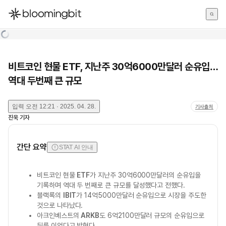
한국어
English
日本語
비트코인 현물 ETF, 지난주 30억6000만달러 순유입…
역대 두번째 큰 규모
입력
오전 12:21 · 2025. 04. 28.
기사출처
진욱
기자
간단 요약
STAT AI 안내
비트코인 현물
ETF
가 지난주 30억6000만달러의 순유입을
기록하며 역대 두 번째로 큰 규모를 달성했다고 전했다.
블랙록의
IBIT
가 14억5000만달러 순유입으로 시장을 주도한
것으로 나타났다.
아크인베스트의
ARKB
도 6억2100만달러 규모의 순유입으로
뒤를 이었다고 밝혔다.