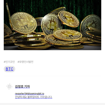
#인기코인
#유명인사발언
BTC
김정호 기자
reporter1@bloomingbit.io
안녕하세요 블루밍비트 기자입니다.