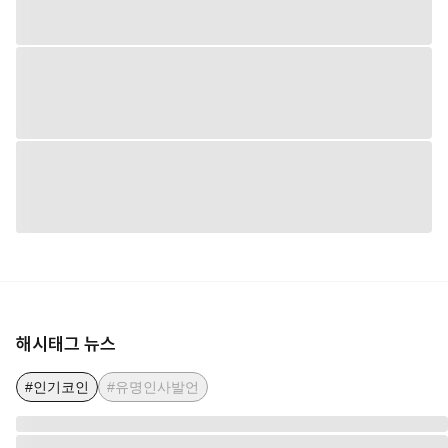
해시태그 뉴스
#인기코인
#유명인사발언