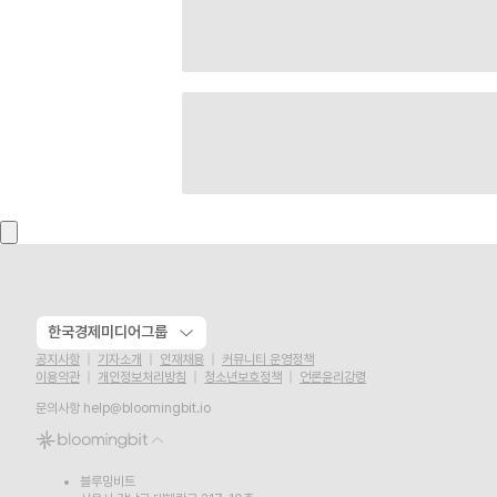
한국경제미디어그룹
공지사항
기자소개
인재채용
커뮤니티 운영정책
이용약관
개인정보처리방침
청소년보호정책
언론윤리강령
문의사항
help@bloomingbit.io
블루밍비트