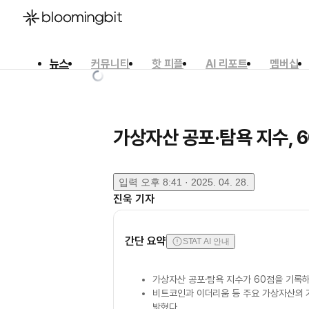
뉴스
커뮤니티
핫 피플
AI 리포트
멤버십
한국어
English
日本語
가상자산 공포·탐욕 지수, 
입력
오후 8:41 · 2025. 04. 28.
진욱
기자
간단 요약
STAT AI 안내
가상자산 공포·탐욕 지수가 60점을 기록
비트코인과 이더리움 등 주요 가상자산의 
밝혔다.