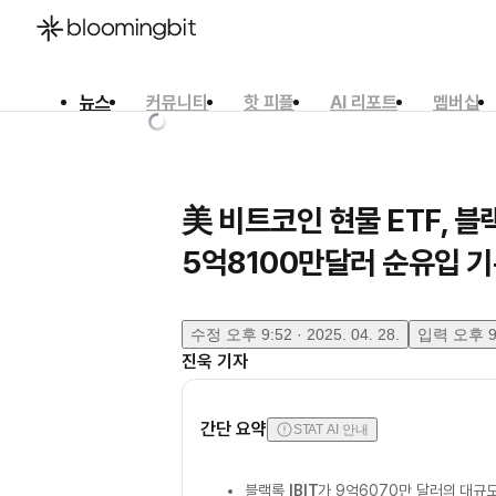
뉴스
커뮤니티
핫 피플
AI 리포트
멤버십
한국어
English
日本語
美 비트코인 현물 ETF, 블
5억8100만달러 순유입 
수정
오후 9:52 · 2025. 04. 28.
입력
오후 9:
진욱
기자
간단 요약
STAT AI 안내
블랙록
IBIT
가 9억6070만 달러의 대규