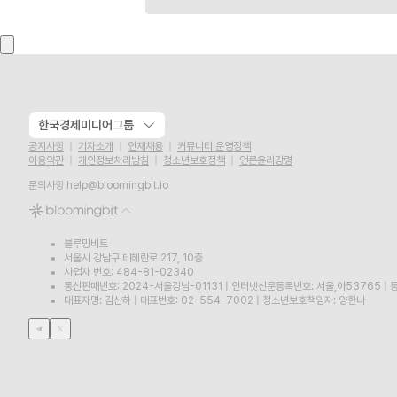
한국경제미디어그룹
공지사항
기자소개
인재채용
커뮤니티 운영정책
이용약관
개인정보처리방침
청소년보호정책
언론윤리강령
문의사항
help@bloomingbit.io
블루밍비트
서울시 강남구 테헤란로 217, 10층
사업자 번호: 484-81-02340
통신판매번호: 2024-서울강남-01131
|
인터넷신문등록번호: 서울,아53765
|
등
대표자명: 김산하
|
대표번호: 02-554-7002
|
청소년보호책임자: 양한나