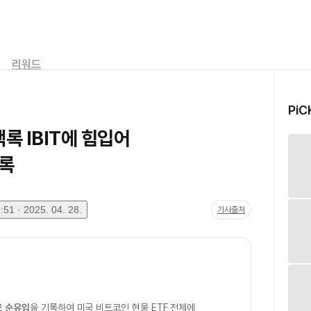
리워드
PiC
랙록 IBIT에 힘입어
기록
51 · 2025. 04. 28.
기사출처
모
순유입
을 기록하여 미국 비트코인 현물 ETF 전체에