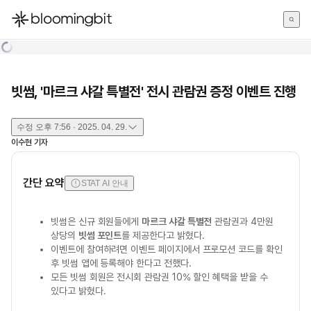
한국어
English
日本語
빗썸, '마르크 샤갈 특별전' 전시 관람권 증정 이벤트 진행
수정
오후 7:56 · 2025. 04. 29.
이수현
기자
간단 요약
STAT AI 안내
빗썸은 신규 회원들에게
마르크 샤갈 특별전
관람권과 4만원
상당의
빗썸 포인트
를 제공한다고 밝혔다.
이벤트에 참여하려면 이벤트 페이지에서 프로모션 코드를 확인
후 빗썸 앱에 등록해야 한다고 전했다.
모든 빗썸 회원은 전시회 관람권 10% 할인 혜택을 받을 수
있다고 밝혔다.