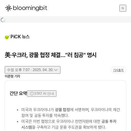
한국어
English
日本語
PiCK 뉴스
美·우크라, 광물 협정 체결…"러 침공" 명시
수정
오후 7:07 · 2025. 04. 30.
기사출처
이준형
기자
간단 요약
STAT AI 안내
미국과 우크라이나가
광물 협정
에 서명하며, 우크라이나의 재건
참여 및 공동 투자를 약속했다.
미국은 이번 협정으로 우크라이나 천연자원에 대한
공동 투자
시스템
을 구축하고 기금 운용 주도권을 확보하게 됐다.