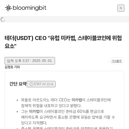
한국어
English
日本語
테더(USDT) CEO "유럽 미카법, 스테이블코인에 위험
요소"
입력
오후 3:37 · 2025. 05. 01.
기사출처
김정호
기자
간단 요약
STAT AI 안내
파올로 아르도이노 테더 CEO는
미카법
이 스테이블코인에
잠재적 위험을 내포하고 있다고 밝혔다.
그는
미카법
이 스테이블코인 준비금 60%를 현금으로
예치하도록 요구하면서 중소형 은행에 유동성 압박을 가할 수
있다고 지적했다.
중소형 은행은 스테이블코인 준비금을 안정적으로 운용하기