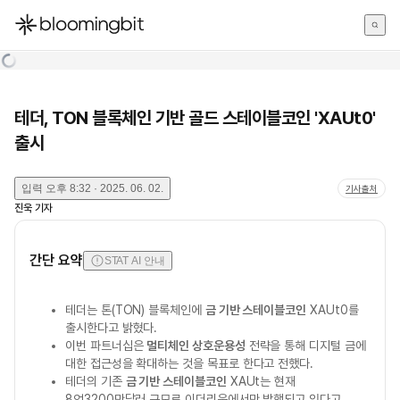
한국어
English
日本語
테더, TON 블록체인 기반 골드 스테이블코인 'XAUt0'
출시
입력
오후 8:32 · 2025. 06. 02.
기사출처
진욱
기자
간단 요약
STAT AI 안내
테더는 톤(TON) 블록체인에
금 기반 스테이블코인
XAUt0를
출시한다고 밝혔다.
이번 파트너십은
멀티체인 상호운용성
전략을 통해 디지털 금에
대한 접근성을 확대하는 것을 목표로 한다고 전했다.
테더의 기존
금 기반 스테이블코인
XAUt는 현재
8억3200만달러 규모로 이더리움에서만 발행되고 있다고