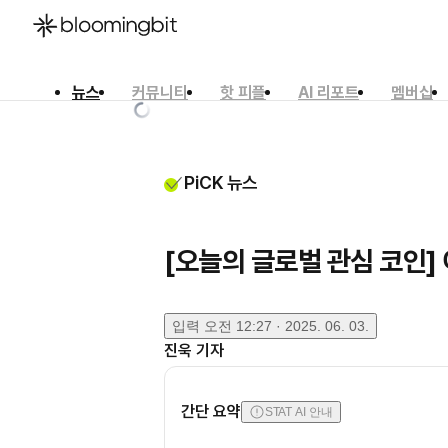
뉴스
커뮤니티
핫 피플
AI 리포트
멤버십
한국어
English
日本語
PiCK 뉴스
[오늘의 글로벌 관심 코인]
입력
오전 12:27 · 2025. 06. 03.
진욱
기자
간단 요약
STAT AI 안내