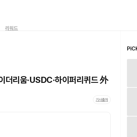
리워드
PiC
 이더리움·USDC·하이퍼리퀴드 外
기사출처