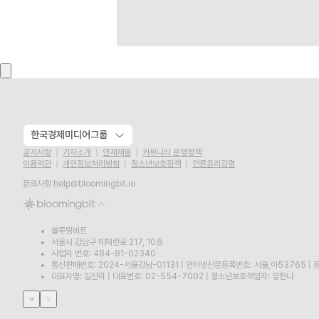
한국경제미디어그룹
공지사항
기자소개
인재채용
커뮤니티 운영정책
이용약관
개인정보처리방침
청소년보호정책
언론윤리강령
문의사항
help@bloomingbit.io
블루밍비트
서울시 강남구 테헤란로 217, 10층
사업자 번호: 484-81-02340
통신판매번호: 2024-서울강남-01131
|
인터넷신문등록번호: 서울,아53765
|
등
대표자명: 김산하
|
대표번호: 02-554-7002
|
청소년보호책임자: 양한나