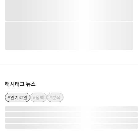
해시태그 뉴스
#인기코인
#정책
#분석