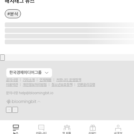
해시태그 뉴스
#분석
한국경제미디어그룹
공지사항
기자소개
인재채용
커뮤니티 운영정책
이용약관
개인정보처리방침
청소년보호정책
언론윤리강령
문의사항
help@bloomingbit.io
뉴스
커뮤니티
핫 피플
리워드
내 정보