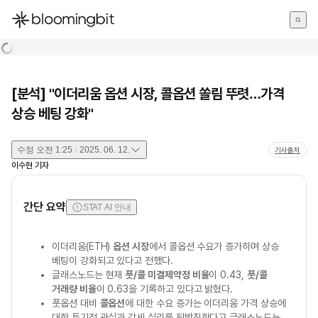
한국어
English
日本語
[분석] "이더리움 옵션 시장, 콜옵션 쏠림 뚜렷…가격
상승 베팅 강화"
수정
오전 1:25 · 2025. 06. 12.
기사출처
이수현
기자
간단 요약
STAT AI 안내
이더리움(ETH)
옵션 시장
에서 콜옵션 수요가 증가하며 상승
베팅이 강화되고 있다고 전했다.
글래스노드는 현재
풋/콜 미결제약정 비율
이 0.43,
풋/콜
거래량 비율
이 0.63을 기록하고 있다고 밝혔다.
풋옵션 대비
콜옵션
에 대한 수요 증가는 이더리움 가격 상승에
대한 투기적 관심과 강세 심리를 뒷받침한다고 글래스노드는