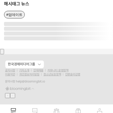
해시태그 뉴스
#업데이트
한국경제미디어그룹
공지사항
기자소개
인재채용
커뮤니티 운영정책
이용약관
개인정보처리방침
청소년보호정책
언론윤리강령
문의사항
help@bloomingbit.io