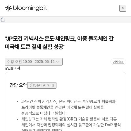
한국어
English
日本語
"JP모건 키넥시스·온도·체인링크, 이종 블록체인 간
미국채 토큰 결제 실험 성공"
수정
오전 10:00 · 2025. 06. 12.
기사출처
강민승
기자
간단 요약
STAT AI 안내
JP모건 산하 키넥시스, 온도 파이낸스, 체인링크가
퍼블릭과
프라이빗 블록체인
을 연결한
미국채 토큰 결제 실험
을
성공적으로 마쳤다고 밝혔다.
체인링크는 자체
런타임 환경(CRE)
기술을 활용해 서로 다른
체인에서 자산과 법정화폐의 실시간 맞교환이 가능한
DvP 방식
거래
를 지원했다고 전했다.