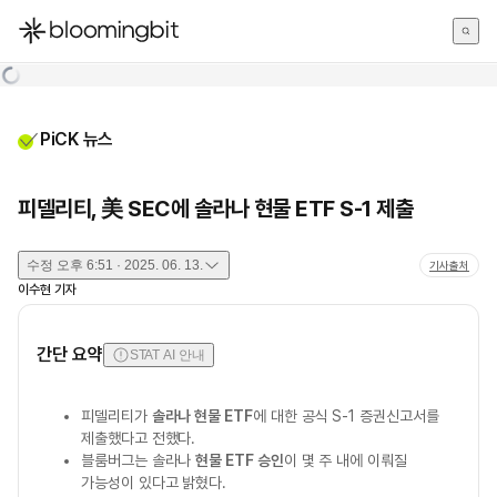
한국어
English
日本語
PiCK 뉴스
피델리티, 美 SEC에 솔라나 현물 ETF S-1 제출
수정
오후 6:51 · 2025. 06. 13.
기사출처
이수현
기자
간단 요약
STAT AI 안내
피델리티가
솔라나 현물 ETF
에 대한 공식 S-1 증권신고서를
제출했다고 전했다.
블룸버그는 솔라나
현물 ETF 승인
이 몇 주 내에 이뤄질
가능성이 있다고 밝혔다.