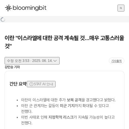
한국어
English
日本語
이란 "이스라엘에 대한 공격 계속될 것…매우 고통스러울
것"
수정
오전 3:53 · 2025. 06. 14.
기사출처
강민승
기자
간단 요약
STAT AI 안내
이란이 이스라엘에 대한 추가
보복 공격
을 경고했다고 밝혔다.
이란 군 관계자는 갈등이
미군 기지
까지 확대될 수 있다고
전했다.
이번 사태로 인해
지정학적 리스크
가 지속될 가능성이 높다고
전했다.