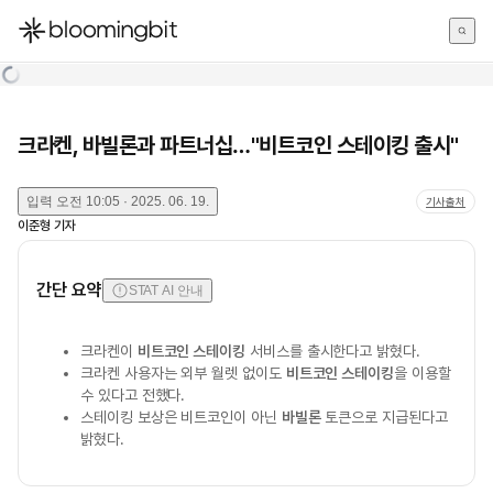
한국어
English
日本語
크라켄, 바빌론과 파트너십…"비트코인 스테이킹 출시"
입력
오전 10:05 · 2025. 06. 19.
기사출처
이준형
기자
간단 요약
STAT AI 안내
크라켄이
비트코인 스테이킹
서비스를 출시한다고 밝혔다.
크라켄 사용자는 외부 월렛 없이도
비트코인 스테이킹
을 이용할
수 있다고 전했다.
스테이킹 보상은 비트코인이 아닌
바빌론
토큰으로 지급된다고
밝혔다.