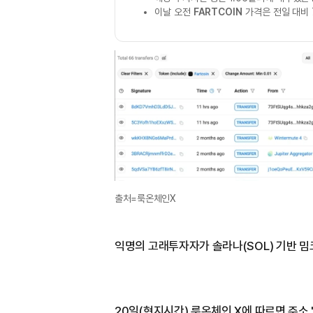
이날 오전
FARTCOIN
가격은 전일 대비 
출처=룩온체인X
익명의 고래투자자가 솔라나(SOL) 기반 밈코
20일(현지시간) 룩온체인 X에 따르면 주소 '