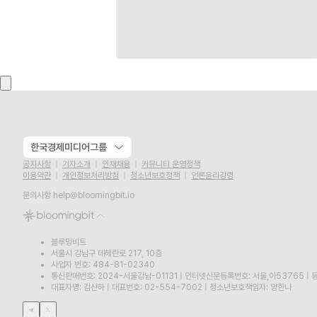
한국경제미디어그룹
공지사항
기자소개
인재채용
커뮤니티 운영정책
이용약관
개인정보처리방침
청소년보호정책
언론윤리강령
문의사항
help@bloomingbit.io
블루밍비트
서울시 강남구 테헤란로 217, 10층
사업자 번호: 484-81-02340
통신판매번호: 2024-서울강남-01131
|
인터넷신문등록번호: 서울,아53765
|
등
대표자명: 김산하
|
대표번호: 02-554-7002
|
청소년보호책임자: 양한나