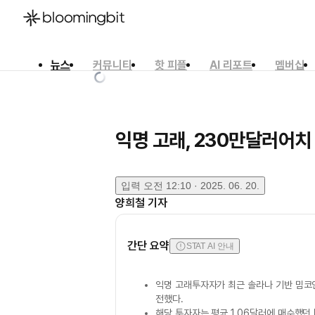
뉴스
커뮤니티
핫 피플
AI 리포트
멤버십
한국어
English
日本語
익명 고래, 230만달러어치 
입력
오전 12:10 · 2025. 06. 20.
양희철
기자
간단 요약
STAT AI 안내
익명 고래투자자가 최근 솔라나 기반 밈
전했다.
해당 투자자는 평균 1.06달러에 매수했던