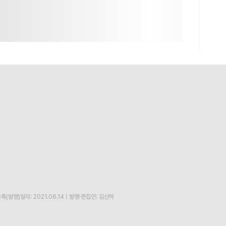
록(발행)일자: 2021.06.14
|
발행·편집인: 김산하