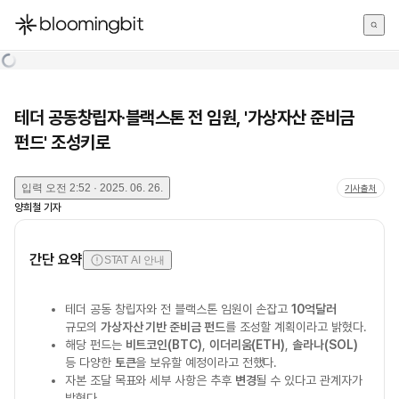
한국어
English
日本語
테더 공동창립자·블랙스톤 전 임원, '가상자산 준비금
펀드' 조성키로
입력
오전 2:52 · 2025. 06. 26.
기사출처
양희철
기자
간단 요약
STAT AI 안내
테더 공동 창립자와 전 블랙스톤 임원이 손잡고
10억달러
규모의
가상자산 기반 준비금 펀드
를 조성할 계획이라고 밝혔다.
해당 펀드는
비트코인(BTC)
,
이더리움(ETH)
,
솔라나(SOL)
등 다양한
토큰
을 보유할 예정이라고 전했다.
자본 조달 목표와 세부 사항은 추후
변경
될 수 있다고 관계자가
밝혔다.