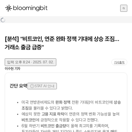
한국어
English
日本語
[분석] "비트코인, 연준 완화 정책 기대에 상승 조짐…
거래소 출금 급증"
입력
오후 8:24 · 2025. 07. 02.
기사출처
이수현
기자
간단 요약
STAT AI 안내
미국 연방준비제도의
완화 정책
전환 기대감이 비트코인에
상승
조짐
을 불러올 수 있다고 밝혔다.
예상치 못한
고용 지표 하락
이 연준의 정책 변화 가능성을 높여
비트코인
에 긍정적으로 작용할 수 있다고 전했다.
6월 하반기
비트코인 출금량
이 올해 최고치를 기록하며,
투자자들이 자산을 개인 지갑이나 콜드 스토리지로 옮겨
매도