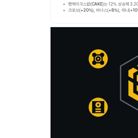
팬케이크스왑(
CAKE
)는 12% 상승해 3
크로쓰(
+20%
), 비너스(
+8%
), 테나(
+1