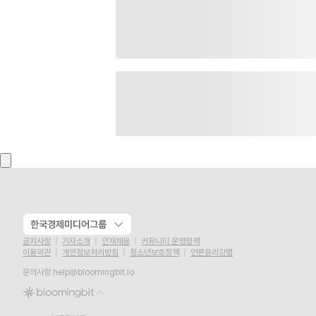
한국경제미디어그룹
공지사항
기자소개
인재채용
커뮤니티 운영정책
이용약관
개인정보처리방침
청소년보호정책
언론윤리강령
문의사항
help@bloomingbit.io