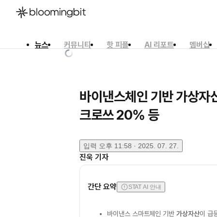
뉴스
커뮤니티
핫 피플
AI 리포트
멤버십
한국어
English
日本語
바이낸스체인 기반 가상자산,
크로쓰 20% 등
입력
오후 11:58 · 2025. 07. 27.
진욱
기자
간단 요약
STAT AI 안내
바이낸스 스마트체인 기반
가상자산
이 급